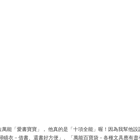
位萬能「愛書寶寶」， 他真的是「十項全能」喔！因為我幫他設
奇掃瞄衣－借書、還書好方便」、「萬能百寶袋－各種文具應有盡