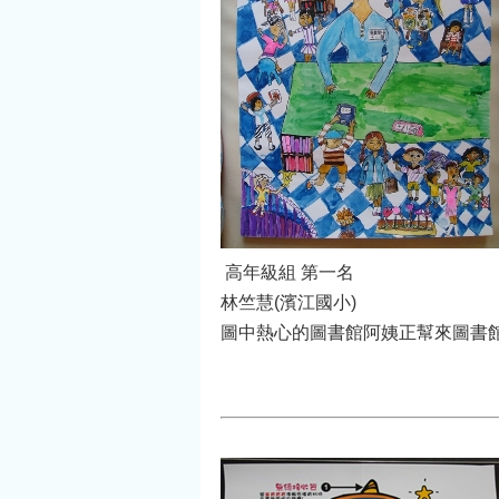
高年級組 第一名
林竺慧(濱江國小)
圖中熱心的圖書館阿姨正幫來圖書