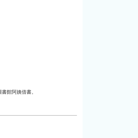
圖書館阿姨借書。