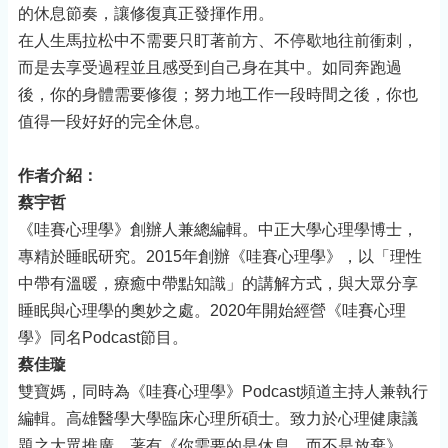
的休息節奏，讓修復真正發揮作用。
在人生馬拉松中不需要只盯著前方、不停歇地往前衝刺，
而是去享受過程並且感受到自己身在其中。如同奔跑過
後，你的身體需要修復；努力地工作一段時間之後，你也
值得一段好好的完全休息。
作者介紹：
蔡宇哲
《哇賽心理學》創辦人兼總編輯。中正大學心理學博士，
專精於睡眠研究。2015年創辦《哇賽心理學》，以「理性
中帶有溫暖，療癒中帶點知識」的講解方式，與大眾分享
睡眠與心理學的奧妙之處。2020年開始經營《哇賽心理
學》同名Podcast節目。
蔡佳璇
雙寶媽，同時為《哇賽心理學》Podcast頻道主持人兼執行
編輯。高雄醫學大學臨床心理所碩士。致力於心理健康議
題之大眾推廣，著有《你需要的是休息，而不是放棄》。