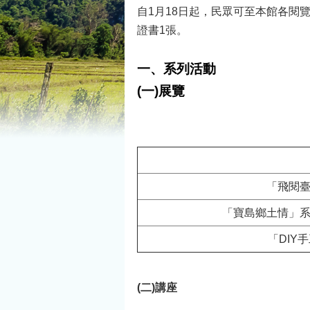
自1月18日起，民眾可至本館各
證書1張。
一、系列活動
(一)展覽
「飛閱
「寶島鄉土情」
「DIY
(二)講座