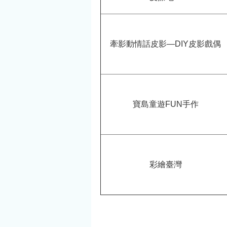
牽影動情話皮影—DIY皮影戲偶
寶島童遊FUN手作
彩繪臺灣