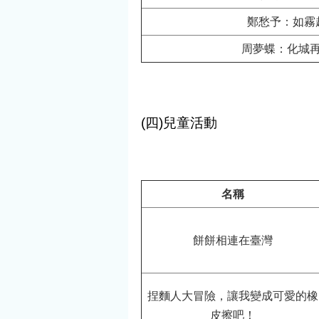
鄭愁予：如霧
周夢蝶：化城
(四)兒童活動
名稱
餅餅相連在臺灣
捏麵人大冒險，讓我變成可愛的橡
皮擦吧！