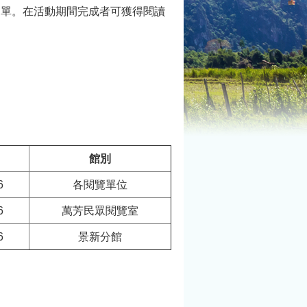
習單。在活動期間完成者可獲得閱讀
館別
6
各閱覽單位
6
萬芳民眾閱覽室
6
景新分館