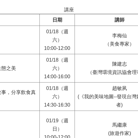
講座
日期
講師
01/18（週
李梅仙
六）
（美食專家）
10:00-12:00
01/18（週
陳建志
生態之美
六）
（臺灣環境資訊協會理
14:00-16:00
01/18（週
趙敏夙
故事，分享飲食真
六）
(《我的美味地圖--發現台
14:30-16:30
者)
01/19（週
馬繼康
日）
(旅遊作家)
10:00-12:00