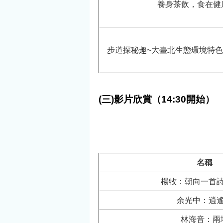
養身茶飲，食在健
步道探秘趣~大臺北生態環境特
(三)影片欣賞（14:30開始）
名稱
楊牧：朝向一首
余光中：逍
林海音：兩