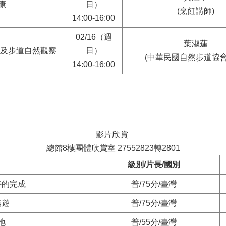
康
日）
(烹飪講師)
14:00-16:00
02/16（週
葉淑蓮
色及步道自然觀察
日）
(中華民國自然步道協會
14:00-16:00
影片欣賞
總館8樓團體欣賞室 27552823轉2801
級別/片長/國別
詩的完成
普/75分/臺灣
遙遊
普/75分/臺灣
地
普/55分/臺灣