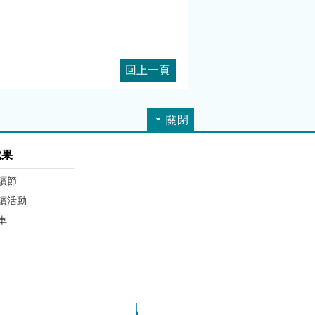
回上一頁
關閉
成果
讀節
讀活動
車