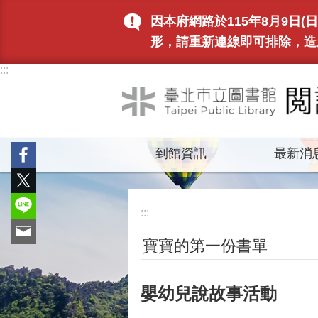
跳到主要內容區塊
因本府網路於115年8月9日
形，請重新連線即可排除，造
:::
到館資訊
最新消
:::
寶寶的第一份書單
嬰幼兒說故事活動