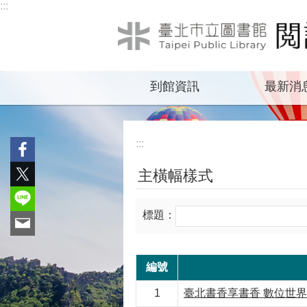
:::
跳到主要內容區塊
到館資訊
最新消
:::
主橫幅樣式
標題：
編號
1
臺北書香享書香 數位世