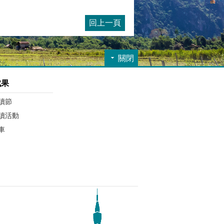
回上一頁
關閉
成果
讀節
讀活動
車