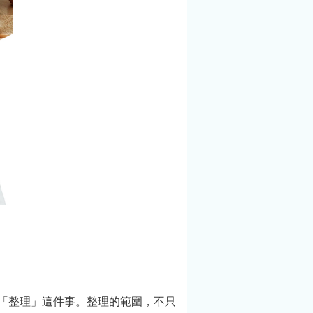
、繼續前
持續進行，一步一
過這些經
步整理、一點一點
許能為正在
調整，慢慢建立起
來的青年學
屬於自己的節奏。
來不同的視
當整理不再是壓
氣，走出屬
力，而是一種可以
的道路。 作
維持的生活習慣，
：徐嘉君林
也更有機會，逐漸
所副研究
走向理想中清爽、
及「找樹的
舒適的日常。 作者
巨木地圖計
介紹：黃惠如深耕
持人。臺灣
健康醫療新聞超過
究樹冠層附
20年，並身體力
的學者。
行。現為斜槓中
8年成立「找樹
年，為《天下》雜
團隊，利用
誌網站寫專欄、在
「整理」這件事。整理的範圍，不只
料，尋找臺