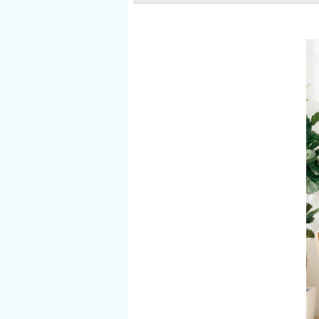
窺古生物學家鮮為
所見所聞，
人知的工作日常。
行之中，慢
從化石的挖掘、保
記憶與生命
存、清修、研究、
讓遠方的風
交易，一步步揭開
心的片段彼
化石背後的故事，
會。書中同
同時也延伸到科技
生態觀察與
應用與學科職涯發
史，從不同
展。老師的解說兼
姿態與互動
具專業性與趣味
類踏上極地
性，無論是未來想
跡，呈現出
踏入古生物學的領
人之間微妙
域，或是對史前世
的關係。隨
界充滿好奇，都能
推進，南極
在閱讀中找到屬於
是地圖上的
自己的樂趣。作者
而像一面映
介紹：蔡政修臺灣
的鏡子。冰