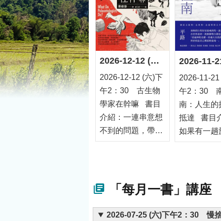
2026-12-12 (六)下午2：30 古生物學家在幹嘛
2026-12-12 (六)下
2026-11-2
午2：30 古生物
午2：30 
學家在幹嘛 書目
南：人生的
介紹：一連串意想
抵達 書目介紹：
不到的問題，帶你
如果有一趟
走進古生物學的世
能同時走到
界。由長期投入第
盡頭，也走
一線研究的蔡政修
的內心，那
老師親自解說，以
麼樣的風景
「每月一書」講座
二十個關於古生物
平路以南極
的疑問為骨架，一
景，書寫的
2026-07-25 (六)下午2