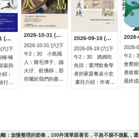
2026-10-31 (六)下午2：30 小島職人：雞毛撢子、蹦火仔、粧佛師，那些屬於我們的臺灣故事
2026-09-19 (六)下午2：30 媽媽吃魚頭：臺灣飲食學者的家庭餐桌小史
2026-11-21 (六)下午2：30 南極‧極南：人生的探索與抵達
2026-10-31 (六)下
2026-
2026-09-19 (六)下
1 (六)下
午2：30 小島職
午2：
午2：30 媽媽吃
南極‧極
人：雞毛撢子、蹦
會爬樹
魚頭：臺灣飲食學
探索與
火仔、粧佛師，那
勇敢嘗
者的家庭餐桌小史
些屬於我們的臺灣
最終成
書目介紹：作者陳
旅行，
故事 書目介紹：
的植物學
玉箴以飲食學者的
世界的
隨著產業結構轉
介紹：
專業視角，結合親
進自己
變，許多傳統工藝
數投入
身經驗，回望母親
會是什
逐漸式微。作者以
植物研
一手打造的家庭餐
？作者
平實細膩的筆觸，
學家，
桌，細膩描繪一道
為背
記錄下九位臺灣職
除了分
道家常菜背後的情
不只是
：30 慢捨離：放慢整理的節奏，100件清單跟著丟，不急不躁不復亂
人們的生命故事。