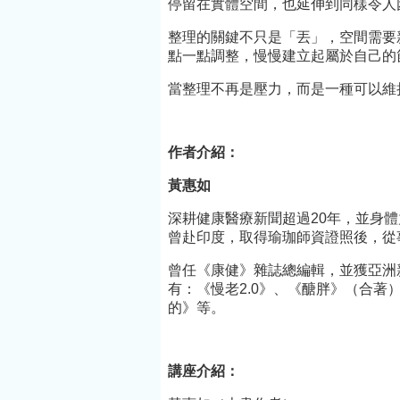
分活躍的古生物學
更遍及社會
停留在實體空間，也延伸到同樣令人
者跟推廣者。在臺
化、性別、
整理的關鍵不只是「丟」，空間需要
灣修讀大學、碩
歷史、人權
點一點調整，慢慢建立起屬於自己的
士，在紐西蘭奧塔
題。為202
當整理不再是壓力，而是一種可以維
哥大學攻讀古生物
22屆國家
學博士，畢業後至
主，並曾獲
日本工作多年，也
（2024年
作者介紹：
精通日語。目前在
品《夢魂之
黃惠如
臺大教書，並時常
2021年，
於寒暑假赴美、
深耕健康醫療新聞超過20年，並身體
《間隙》）
曾赴印度，取得瑜珈師資證照後，從
日、紐西蘭等國外
獎（2018
地區參與海外古生
作品《袒露
曾任《康健》雜誌總編輯，並獲亞洲
有：《慢老2.0》、《醣胖》（合
物研究計畫，相當
心》）、吳
的》等。
具備國際視野。講
文學獎（20
座介紹：蔡政修
年）。長篇
（本書作者）講座
《行道天涯
講座介紹：
地點：總館十樓會
《何日君再