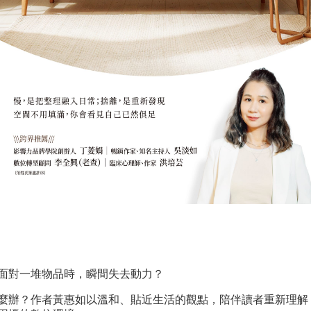
的中年婦女，喜歡
整方向
作者介紹：陳玉箴
讓時間
傳統文化與哺乳類
進。透
國立臺灣師範大學
，也讓
動物。文學創作的
歷，或
臺灣語文學系教
略的感
起點，來自那場改
思考未
授、（自認是）被
重新浮
變日常的「疫」
子，帶
學術研究耽誤的旅
。作者
外，曾獲林榮三文
角與勇
遊作家。著有
本名路
學獎、時報文學
於自己
《「台灣菜」的文
臺灣高
獎、鍾肇政文學
者介紹
化史：食物消費中
理系畢
獎、吳濁流文學
業試驗
的國家體現》、
荷華大
獎、磺溪文學獎
員，以
《飲食文化》、
。當代
等。講座介紹：楊
人－－
《大碗大匙呷飽
文作家
婷雅（Yama）
畫」主
未？一定要知道的
創作技
（本書作者）講座
少數研
臺灣菜故事！》、
鍊、題
地點：總館十樓會
生植物
《聽布拉格唱情
深具出
議廳（不需報名，
201
歌》等書。前三商
面對一堆物品時，瞬間失去動力？
疆拓土
下午2點開放入
的人」
虎迷。跟媽媽一起
作題材
麼辦？作者黃惠如以溫和、貼近生活的觀點，陪伴讀者重新理解
場。如滿座、演講
光達資