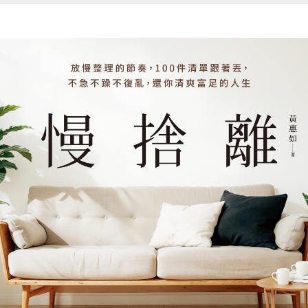
知識與
感紋理與時代印
更在航
雞毛撢製作在市場
充滿挑
記。書中不僅書寫
慢梳理
需求萎縮下依然被
貌，更
味覺記憶，更透過
經驗，
保存；手工蒸籠在
自己的
廚房與市場的日常
景與內
機械化時代仍堅持
從面對
場景，重建一段屬
此交
純手工流程；漁業
徬徨，
於臺灣家庭的生活
時融入
產量與作業方式的
轉折時
史。母親的料理，
探險歷
改變，也使傳統磺
由一步
不只是餵養身體，
企鵝的
火漁法成為稀少存
慢慢靠
更承載了世代之間
，到人
在。看老職人用一
的方向
的情感連結與文化
的足
生投入日復一日的
呈現「
傳承。當我們談論
自然與
工作，以自身對工
折、再
臺灣味時，是否也
而複雜
作的堅持，讓傳統
程，當
該回到最根本的家
著航程
文化得以延續。作
件事便
庭經驗？那些看似
不再只
者介紹：楊婷雅
即使結
平凡的菜餚，其實
極點，
（Yama）臺中
期，也
蘊含著深厚的歷史
照過往
人，外表看似男童
腳步，
脈絡與生命記憶。
山與海