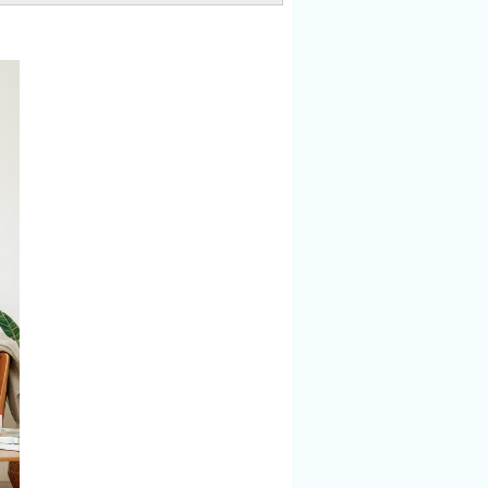
這項少見且
力？捨不得、怕浪
戰的工作樣
費、「萬一」還需
坦率地寫下
要怎麼辦？作者黃
成長歷程。
惠如以溫和、貼近
升學壓力的
生活的觀點，陪伴
到經歷人生
讀者重新理解「整
的迷惘，藉
理」這件事。整理
步的摸索，
的範圍，不只停留
近真正熱愛
在實體空間，也延
。書中真實
伸到同樣令人困擾
嘗試、挫
的數位環境。整理
出發」的過
的關鍵不只是
決心投入一
「丟」，空間需要
全力以赴，
新陳代謝，也需要
果不如預
建立不復亂的機
不因此停下
制。整理也不必一
而是持續調
次到位，而是可以