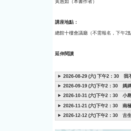
黃惠如（本書作者）
議廳（不需報名，
《黑水》及
下午2點開放入
說集已譯成
場。如滿座、演講
法、日、韓
講座地點：
開始30分鐘後，恕
捷克等多種
總館十樓會議廳（不需報名，下午2
不開放入場，敬請
本，享譽國
提早入座。）延伸
壇。講座介
閱讀
路（本書作
延伸閱讀
座地點：總
會議廳（不
名，下午2
2026-08-29 (六) 下午
入場。如滿
2026-09-19 (六)下午2：
講開始30
2026-10-31 (六)下午2
恕不開放入
2026-11-21 (六)下午2：3
請提早入座
伸閱讀
2026-12-12 (六)下午2：30