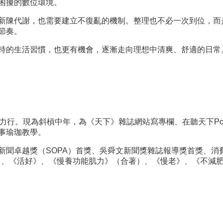
看的最後一部電視
、文
困擾的數位環境。
開始30分鐘後，恕
灣最高
劇是《機智醫生生
政治、
新陳代謝，也需要建立不復亂的機制。整理也不必一次到位，而
不開放入場，敬請
202
活2》。講座介
等議
節奏。
提早入座。）延伸
第一高
紹：陳玉箴（本書
1年第
閱讀
持的生活習慣，也更有機會，逐漸走向理想中清爽、舒適的日常
倚天劍
作者）講座地點：
文藝獎得
84.
總館十樓會議廳
金典獎
杉，也
（不需報名，下午
，得獎作
高樹。
2點開放入場。如
地》；
徐嘉君
滿座、演講開始30
得獎作品
者）講
分鐘後，恕不開放
力行。現為斜槓中年，為《天下》雜誌網站寫專欄、在聽天下Pod
、金鼎
事瑜珈教學。
館十樓
入場，敬請提早入
年，得獎
需報名
座。）延伸閱讀
的
新聞卓越獎（SOPA）首獎、吳舜文新聞獎雜誌報導獎首獎、消
開放入
著）、《活好》、《慢養功能肌力》（合著）、《慢老》、《不減
三連獎
座、演
16
鐘後，
小說
場，敬
》、
座。）
來》、