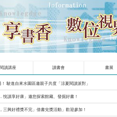
閱讀講座
讀書會
書展
場！ 駛進自來水園區邀親子共度「涼夏閱讀派對」
．悅讀享好康」邀您探索館藏、發掘好書！
，三興好禮獎不完」借書兌獎活動」歡迎參加！