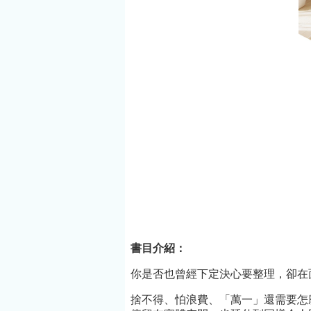
大學生命科學系／
洋的靜謐，
生態學與演化生物
彷彿被放慢
學研究所副教授，
那些曾經忽
主要研究海洋哺乳
受，有機會
動物化石與演化，
現、被理解
以及臺灣當地跟周
介紹：平路
圍海域在不同地質
平，出生於
時代的脊椎動物化
雄，臺大心
石多樣性與演化歷
業，美國愛
程。除了從事第一
學數學碩士
線的研究工作，也
最卓越的華
持續撰寫科普文
之一，無論
章、公開演講推廣
巧、文字錘
書目介紹：
古生物學研究，並
材縱深，都
展開相關募資計
你是否也曾經下定決心要整理，卻在
入時空、開
畫，是臺灣目前十
的成就，創
捨不得、怕浪費、「萬一」還需要怎