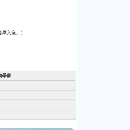
《慢養功能肌力》
（合著）、《慢
老》、《不減肥才
能瘦》、《走吧，
提早入座。）
有些遠路是必須
的》等。講座介
紹：黃惠如（本書
作者）講座地點：
總館十樓會議廳
（不需報名，下午
物學家
2點開放入場。如
滿座、演講開始30
分鐘後，恕不開放
入場，敬請提早入
座。）延伸閱讀