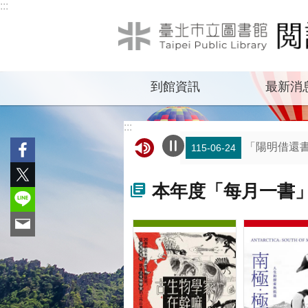
:::
跳到主要內容區塊
到館資訊
最新消
:::
「陽明借還書
115-06-24
8月13日下
115-08-04
本年度「每月一書
線上支付逾
115-08-04
萬興分館外牆
115-08-04
百齡智慧圖書
115-07-08