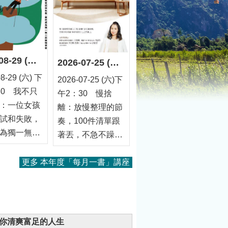
2026-08-29 (六) 下午2：30 我不只會爬樹：一位女孩勇敢嘗試和失敗，最終成為獨一無二的植物學家
2026-07-25 (六)下午2：30 慢捨離：放慢整理的節奏，100件清單跟著丟，不急不躁不復亂，還你清爽富足的人生
08-29 (六) 下
2026-07-25 (六)下
30 我不只
午2：30 慢捨
：一位女孩
離：放慢整理的節
試和失敗，
奏，100件清單跟
為獨一無二
著丟，不急不躁不
家 書目
復亂，還你清爽富
身為臺灣少
足的人生 書目介
更多 本年度「每月一書」講座
樹冠層附生
紹：你是否也曾經
究的女性科
下定決心要整理，
作者徐嘉君
卻在面對一堆物品
享專業領域
時，瞬間失去動
，還你清爽富足的人生