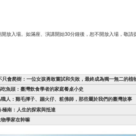
短篇小
英、
、俄、
外文版
點開放入場。如滿座、演講開始30分鐘後，恕不開放入場，敬請
際文
紹：平
者）講
館十樓
需報
點開放
2：30 我不只會爬樹：一位女孩勇敢嘗試和失敗，最終成為獨一無二的植
座、演
30 媽媽吃魚頭：臺灣飲食學者的家庭餐桌小史
分鐘後，
：30 小島職人：雞毛撢子、蹦火仔、粧佛師，那些屬於我們的臺灣故事
場，敬
0 南極‧極南：人生的探索與抵達
。）延
 古生物學家在幹嘛